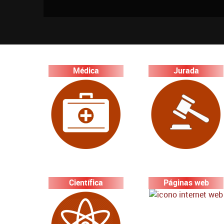
Médica
Jurada
Científica
Páginas web