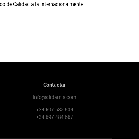
do de Calidad a la internacionalmente
Contactar
info@dirdamls.com
+34 697 682 534
+34 697 484 667